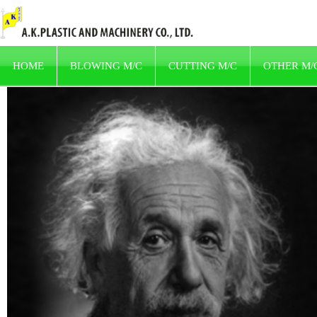
HOME
BLOWING M/C
CUTTING M/C
OTHER M/