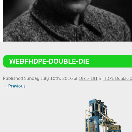
WEBFHDPE-DOUBLE-DIE
Published
Sunday July 10th, 2016
at
193 × 191
in
HDPE Double D
← Previous