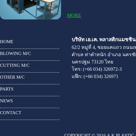
MORE
บริษัท เอ.เค. พลาสติกแมชชินเ
HOME
62/2 หมู่ที่ 4, ซอยแคแถว ถนน
BLOWING M/C
ตำบล ท่าตำหนัก อำเภอ นครชัย
นครปฐม 73120 ไทย
CUTTING M/C
โทร:
(+66 034) 326972-3
แฟ๊ก:
(+66 034) 326971
OTHER M/C
PARTS
NEWS
CONTACT
COPYRIGHT © 2016 A.K.PLASTIC