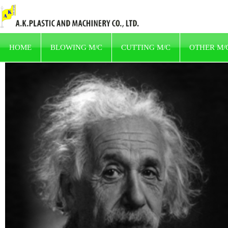
HOME
BLOWING M/C
CUTTING M/C
OTHER M/