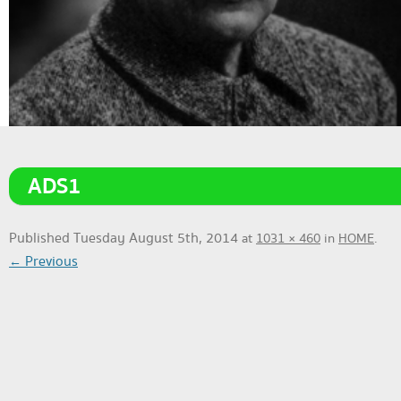
ADS1
Published
Tuesday August 5th, 2014
at
1031 × 460
in
HOME
.
← Previous