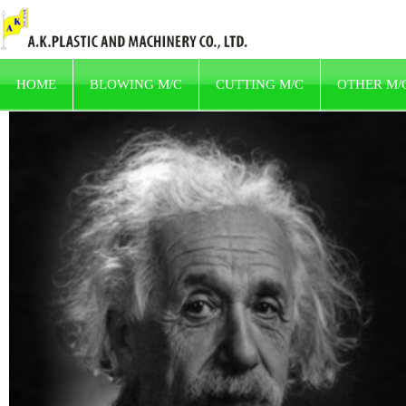
HOME
BLOWING M/C
CUTTING M/C
OTHER M/