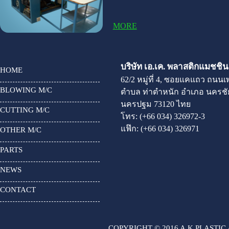
MORE
บริษัท เอ.เค. พลาสติกแมชชินเ
HOME
62/2 หมู่ที่ 4, ซอยแคแถว ถนน
BLOWING M/C
ตำบล ท่าตำหนัก อำเภอ นครชัย
นครปฐม 73120 ไทย
CUTTING M/C
โทร:
(+66 034) 326972-3
แฟ๊ก:
(+66 034) 326971
OTHER M/C
PARTS
NEWS
CONTACT
COPYRIGHT © 2016 A.K.PLASTIC