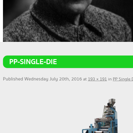
PP-SINGLE-DIE
Published
Wednesday July 20th, 2016
at
193 × 191
in
PP Single 