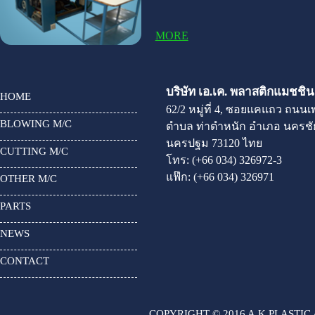
MORE
บริษัท เอ.เค. พลาสติกแมชชินเ
HOME
62/2 หมู่ที่ 4, ซอยแคแถว ถนน
BLOWING M/C
ตำบล ท่าตำหนัก อำเภอ นครชัย
นครปฐม 73120 ไทย
CUTTING M/C
โทร:
(+66 034) 326972-3
แฟ๊ก:
(+66 034) 326971
OTHER M/C
PARTS
NEWS
CONTACT
COPYRIGHT © 2016 A.K.PLASTIC