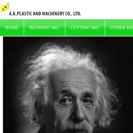
HOME
BLOWING M/C
CUTTING M/C
OTHER M/