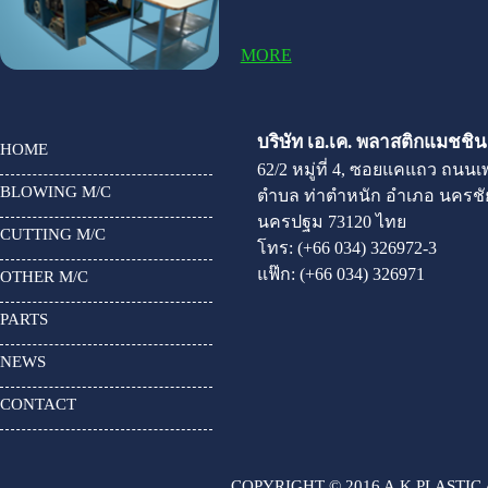
MORE
บริษัท เอ.เค. พลาสติกแมชชินเ
HOME
62/2 หมู่ที่ 4, ซอยแคแถว ถนน
BLOWING M/C
ตำบล ท่าตำหนัก อำเภอ นครชัย
นครปฐม 73120 ไทย
CUTTING M/C
โทร:
(+66 034) 326972-3
แฟ๊ก:
(+66 034) 326971
OTHER M/C
PARTS
NEWS
CONTACT
COPYRIGHT © 2016 A.K.PLASTIC