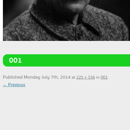
001
Published
Monday July 7th, 2014
at
225 × 156
in
001
.
← Previous