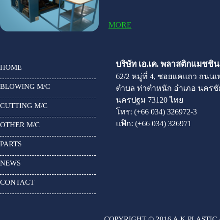
MORE
บริษัท เอ.เค. พลาสติกแมชชินเ
HOME
62/2 หมู่ที่ 4, ซอยแคแถว ถนน
BLOWING M/C
ตำบล ท่าตำหนัก อำเภอ นครชัย
นครปฐม 73120 ไทย
CUTTING M/C
โทร:
(+66 034) 326972-3
แฟ๊ก:
(+66 034) 326971
OTHER M/C
PARTS
NEWS
CONTACT
COPYRIGHT © 2016 A.K.PLASTIC