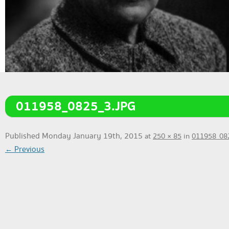
011958_0825_3.JPG
Published
Monday January 19th, 2015
at
250 × 85
in
011958_082
← Previous