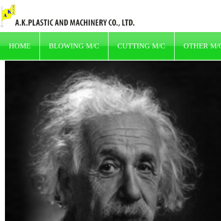
HOME
BLOWING M/C
CUTTING M/C
OTHER M/