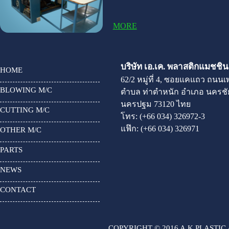
MORE
บริษัท เอ.เค. พลาสติกแมชชินเ
HOME
62/2 หมู่ที่ 4, ซอยแคแถว ถนน
BLOWING M/C
ตำบล ท่าตำหนัก อำเภอ นครชัย
นครปฐม 73120 ไทย
CUTTING M/C
โทร:
(+66 034) 326972-3
แฟ๊ก:
(+66 034) 326971
OTHER M/C
PARTS
NEWS
CONTACT
COPYRIGHT © 2016 A.K.PLASTIC