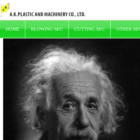
HOME
BLOWING M/C
CUTTING M/C
OTHER M/