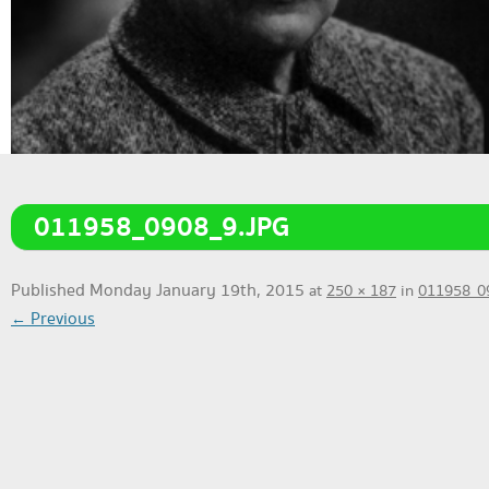
011958_0908_9.JPG
Published
Monday January 19th, 2015
at
250 × 187
in
011958_0
← Previous