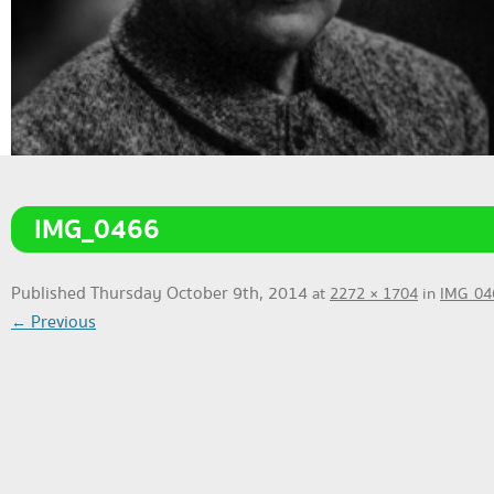
IMG_0466
Published
Thursday October 9th, 2014
at
2272 × 1704
in
IMG_04
← Previous