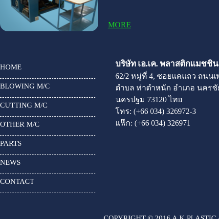
MORE
บริษัท เอ.เค. พลาสติกแมชชินเ
HOME
62/2 หมู่ที่ 4, ซอยแคแถว ถนน
BLOWING M/C
ตำบล ท่าตำหนัก อำเภอ นครชัย
นครปฐม 73120 ไทย
CUTTING M/C
โทร:
(+66 034) 326972-3
แฟ๊ก:
(+66 034) 326971
OTHER M/C
PARTS
NEWS
CONTACT
COPYRIGHT © 2016 A.K.PLASTIC