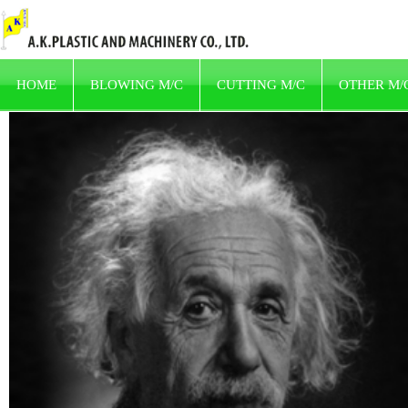
HOME
BLOWING M/C
CUTTING M/C
OTHER M/