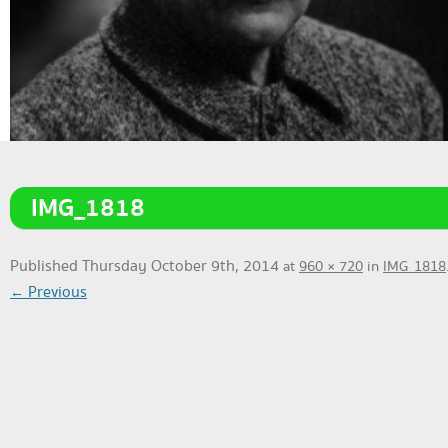
IMG_1818
Published
Thursday October 9th, 2014
at
960 × 720
in
IMG_1818
← Previous