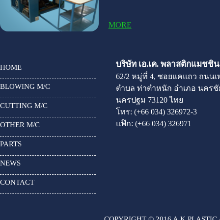
MORE
บริษัท เอ.เค. พลาสติกแมชชินเ
HOME
62/2 หมู่ที่ 4, ซอยแคแถว ถนน
BLOWING M/C
ตำบล ท่าตำหนัก อำเภอ นครชัย
นครปฐม 73120 ไทย
CUTTING M/C
โทร:
(+66 034) 326972-3
แฟ๊ก:
(+66 034) 326971
OTHER M/C
PARTS
NEWS
CONTACT
COPYRIGHT © 2016 A.K.PLASTIC