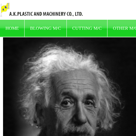
HOME
BLOWING M/C
CUTTING M/C
OTHER M/