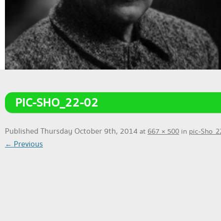
PIC-SHO_22-02
Published
Thursday October 9th, 2014
at
667 × 500
in
pic-Sho_2
← Previous