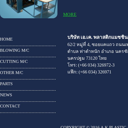
MORE
บริษัท เอ.เค. พลาสติกแมชชินเ
HOME
62/2 หมู่ที่ 4, ซอยแคแถว ถนน
BLOWING M/C
ตำบล ท่าตำหนัก อำเภอ นครชัย
นครปฐม 73120 ไทย
CUTTING M/C
โทร:
(+66 034) 326972-3
แฟ๊ก:
(+66 034) 326971
OTHER M/C
PARTS
NEWS
CONTACT
COPYRIGHT © 2016 A.K.PLASTIC