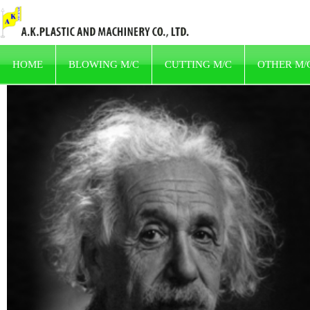
HOME
BLOWING M/C
CUTTING M/C
OTHER M/