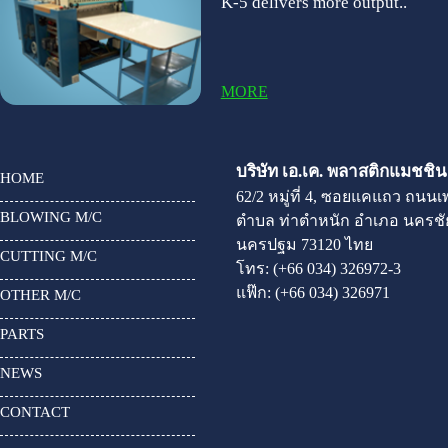
K-5 delivers more output..
MORE
บริษัท เอ.เค. พลาสติกแมชชินเ
HOME
62/2 หมู่ที่ 4, ซอยแคแถว ถนน
BLOWING M/C
ตำบล ท่าตำหนัก อำเภอ นครชัย
นครปฐม 73120 ไทย
CUTTING M/C
โทร:
(+66 034) 326972-3
แฟ๊ก:
(+66 034) 326971
OTHER M/C
PARTS
NEWS
CONTACT