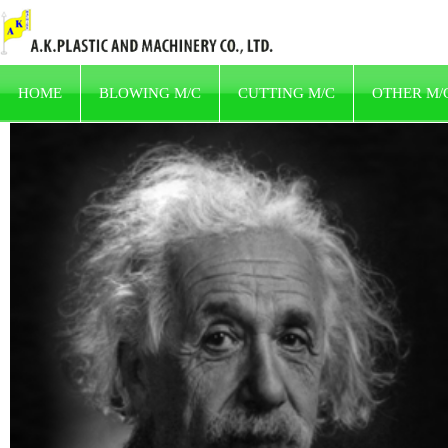
HOME
BLOWING M/C
CUTTING M/C
OTHER M/