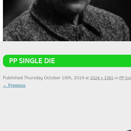
PP SINGLE DIE
Published
Thursday October 10th, 2019
at
1024 × 1365
in
PP Sin
← Previous